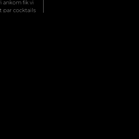
i ankom fik vi
t par cocktails
gt sted, og der
og Blackjack –
bekendtskab med
 store held med
ede på diverse
er som man
pleve i L.A. –
af hvad det gik