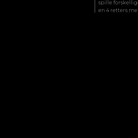
spille forskelli
en 4 retters men
og jeg blev vis
var mange menn
Roulette spille
før.
Roulette og sp
Jeg satsede nog
mig – min date
spillemaskiner.
kender fra dive
de var i hvert f
ud på, så jeg t