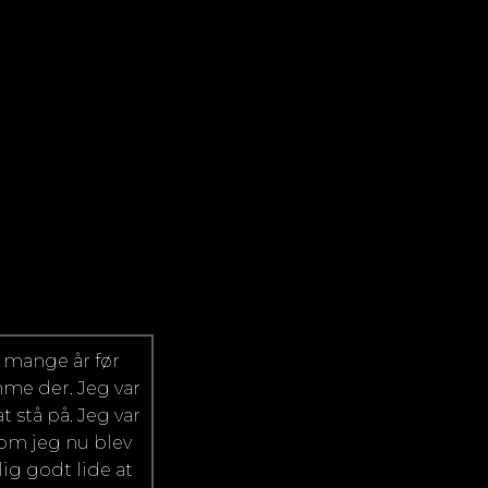
g mange år før
mme der. Jeg var
t stå på. Jeg var
 om jeg nu blev
ig godt lide at