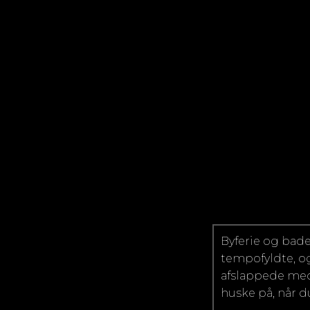
Byferie og bade
tempofyldte, og
afslappede med 
huske på, når d