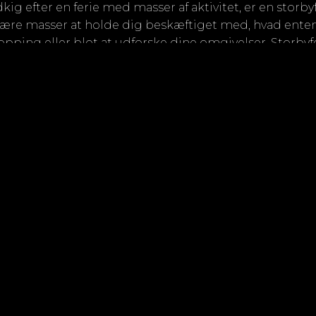
dkig efter en ferie med masser af aktivitet, er en storb
l være masser at holde dig beskæftiget med, hvad enten
opping eller blot at udforske dine omgivelser. Storbyf
 eller små grupper af venner, der ønsker at få mest muli
 derimod en mulighed for at læne sig tilbage og slappe
ippe hverdagens travlhed, kan en badeferie være lige 
t om du nyder solen eller tager en dukkert i havet, er
riske krop og sind på. Strandferie er ofte bedst at n
ler nære venner.
ferie er den rigtige for dig? Hvis du ikke kan beslutte d
e dele? En storbyferie efterfulgt af en badeferie kan 
t få det bedste fra begge verdener på.
ægning!