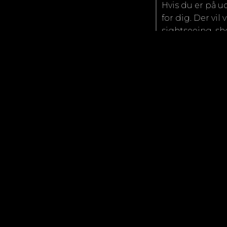
Hvis du er på u
for dig. Der vi
sightseeing, sh
ideelle for par
tid på ferie.
Strandferier er
ønsker at undsl
brug for. Uanse
måde at genopf
med familien el
Så hvilken type 
ikke prøve begg
perfekte måde a
God ferieplanl