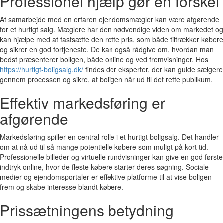
Professionel hjælp gør en forskel
At samarbejde med en erfaren ejendomsmægler kan være afgørende
for et hurtigt salg. Mæglere har den nødvendige viden om markedet og
kan hjælpe med at fastsætte den rette pris, som både tiltrækker købere
og sikrer en god fortjeneste. De kan også rådgive om, hvordan man
bedst præsenterer boligen, både online og ved fremvisninger. Hos
https://hurtigt-boligsalg.dk/
findes der eksperter, der kan guide sælgere
gennem processen og sikre, at boligen når ud til det rette publikum.
Effektiv markedsføring er
afgørende
Markedsføring spiller en central rolle i et hurtigt boligsalg. Det handler
om at nå ud til så mange potentielle købere som muligt på kort tid.
Professionelle billeder og virtuelle rundvisninger kan give en god første
indtryk online, hvor de fleste købere starter deres søgning. Sociale
medier og ejendomsportaler er effektive platforme til at vise boligen
frem og skabe interesse blandt købere.
Prissætningens betydning