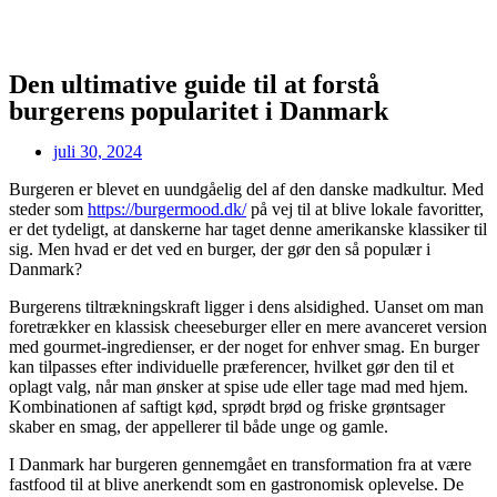
Den ultimative guide til at forstå
burgerens popularitet i Danmark
juli 30, 2024
Burgeren er blevet en uundgåelig del af den danske madkultur. Med
steder som
https://burgermood.dk/
på vej til at blive lokale favoritter,
er det tydeligt, at danskerne har taget denne amerikanske klassiker til
sig. Men hvad er det ved en burger, der gør den så populær i
Danmark?
Burgerens tiltrækningskraft ligger i dens alsidighed. Uanset om man
foretrækker en klassisk cheeseburger eller en mere avanceret version
med gourmet-ingredienser, er der noget for enhver smag. En burger
kan tilpasses efter individuelle præferencer, hvilket gør den til et
oplagt valg, når man ønsker at spise ude eller tage mad med hjem.
Kombinationen af saftigt kød, sprødt brød og friske grøntsager
skaber en smag, der appellerer til både unge og gamle.
I Danmark har burgeren gennemgået en transformation fra at være
fastfood til at blive anerkendt som en gastronomisk oplevelse. De