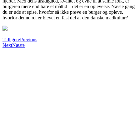
hjerter. Med dens alsidighed, kvalitet og evne til at samle folk, er
burgeren mere end bare et måltid – det er en oplevelse. Næste gang
du er ude at spise, hvorfor så ikke prøve en burger og opleve,
hvorfor denne ret er blevet en fast del af den danske madkultur?
Tidligere
Previous
Next
Næste