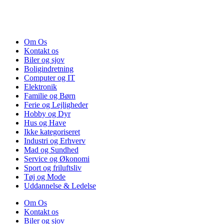
Om Os
Kontakt os
Biler og sjov
Boligindretning
Computer og IT
Elektronik
Familie og Børn
Ferie og Lejligheder
Hobby og Dyr
Hus og Have
Ikke kategoriseret
Industri og Erhverv
Mad og Sundhed
Service og Økonomi
Sport og friluftsliv
Tøj og Mode
Uddannelse & Ledelse
Om Os
Kontakt os
Biler og sjov