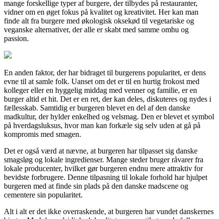
mange forskellige typer af burgere, der tilbydes på restauranter,
vidner om en øget fokus på kvalitet og kreativitet. Her kan man
finde alt fra burgere med økologisk oksekød til vegetariske og
veganske alternativer, der alle er skabt med samme omhu og
passion.
En anden faktor, der har bidraget til burgerens popularitet, er dens
evne til at samle folk. Uanset om det er til en hurtig frokost med
kolleger eller en hyggelig middag med venner og familie, er en
burger altid et hit. Det er en ret, der kan deles, diskuteres og nydes i
fællesskab. Samtidig er burgeren blevet en del af den danske
madkultur, der hylder enkelhed og velsmag. Den er blevet et symbol
på hverdagsluksus, hvor man kan forkæle sig selv uden at gå på
kompromis med smagen.
Det er også værd at nævne, at burgeren har tilpasset sig danske
smagsløg og lokale ingredienser. Mange steder bruger råvarer fra
lokale producenter, hvilket gør burgeren endnu mere attraktiv for
bevidste forbrugere. Denne tilpasning til lokale forhold har hjulpet
burgeren med at finde sin plads på den danske madscene og
cementere sin popularitet.
Alt i alt er det ikke overraskende, at burgeren har vundet danskernes