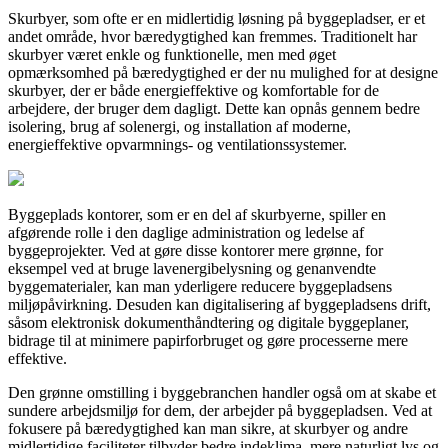
Skurbyer, som ofte er en midlertidig løsning på byggepladser, er et
andet område, hvor bæredygtighed kan fremmes. Traditionelt har
skurbyer været enkle og funktionelle, men med øget
opmærksomhed på bæredygtighed er der nu mulighed for at designe
skurbyer, der er både energieffektive og komfortable for de
arbejdere, der bruger dem dagligt. Dette kan opnås gennem bedre
isolering, brug af solenergi, og installation af moderne,
energieffektive opvarmnings- og ventilationssystemer.
Byggeplads kontorer, som er en del af skurbyerne, spiller en
afgørende rolle i den daglige administration og ledelse af
byggeprojekter. Ved at gøre disse kontorer mere grønne, for
eksempel ved at bruge lavenergibelysning og genanvendte
byggematerialer, kan man yderligere reducere byggepladsens
miljøpåvirkning. Desuden kan digitalisering af byggepladsens drift,
såsom elektronisk dokumenthåndtering og digitale byggeplaner,
bidrage til at minimere papirforbruget og gøre processerne mere
effektive.
Den grønne omstilling i byggebranchen handler også om at skabe et
sundere arbejdsmiljø for dem, der arbejder på byggepladsen. Ved at
fokusere på bæredygtighed kan man sikre, at skurbyer og andre
midlertidige faciliteter tilbyder bedre indeklima, mere naturligt lys og