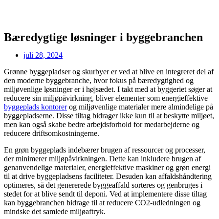
Bæredygtige løsninger i byggebranchen
juli 28, 2024
Grønne byggepladser og skurbyer er ved at blive en integreret del af
den moderne byggebranche, hvor fokus på bæredygtighed og
miljøvenlige løsninger er i højsædet. I takt med at byggeriet søger at
reducere sin miljøpåvirkning, bliver elementer som energieffektive
byggeplads kontorer
og miljøvenlige materialer mere almindelige på
byggepladserne. Disse tiltag bidrager ikke kun til at beskytte miljøet,
men kan også skabe bedre arbejdsforhold for medarbejderne og
reducere driftsomkostningerne.
En grøn byggeplads indebærer brugen af ressourcer og processer,
der minimerer miljøpåvirkningen. Dette kan inkludere brugen af
genanvendelige materialer, energieffektive maskiner og grøn energi
til at drive byggepladsens faciliteter. Desuden kan affaldshåndtering
optimeres, så det genererede byggeaffald sorteres og genbruges i
stedet for at blive sendt til deponi. Ved at implementere disse tiltag
kan byggebranchen bidrage til at reducere CO2-udledningen og
mindske det samlede miljøaftryk.