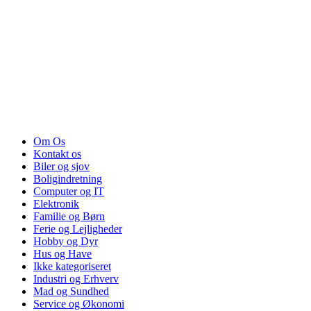
Om Os
Kontakt os
Biler og sjov
Boligindretning
Computer og IT
Elektronik
Familie og Børn
Ferie og Lejligheder
Hobby og Dyr
Hus og Have
Ikke kategoriseret
Industri og Erhverv
Mad og Sundhed
Service og Økonomi