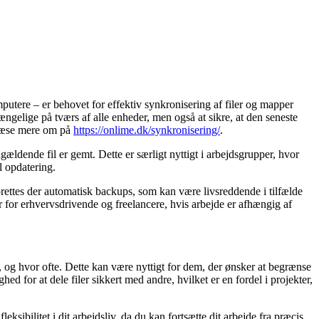
mputere – er behovet for effektiv synkronisering af filer og mapper
ngelige på tværs af alle enheder, men også at sikre, at den seneste
 læse mere om på
https://onlime.dk/synkronisering/
.
ældende fil er gemt. Dette er særligt nyttigt i arbejdsgrupper, hvor
l opdatering.
prettes der automatisk backups, som kan være livsreddende i tilfælde
ær for erhvervsdrivende og freelancere, hvis arbejde er afhængig af
s, og hvor ofte. Dette kan være nyttigt for dem, der ønsker at begrænse
d for at dele filer sikkert med andre, hvilket er en fordel i projekter,
eksibilitet i dit arbejdsliv, da du kan fortsætte dit arbejde fra præcis