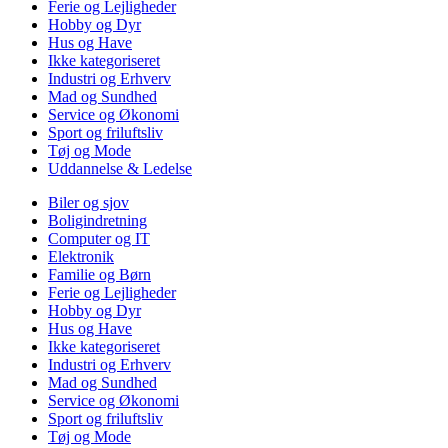
Ferie og Lejligheder
Hobby og Dyr
Hus og Have
Ikke kategoriseret
Industri og Erhverv
Mad og Sundhed
Service og Økonomi
Sport og friluftsliv
Tøj og Mode
Uddannelse & Ledelse
Biler og sjov
Boligindretning
Computer og IT
Elektronik
Familie og Børn
Ferie og Lejligheder
Hobby og Dyr
Hus og Have
Ikke kategoriseret
Industri og Erhverv
Mad og Sundhed
Service og Økonomi
Sport og friluftsliv
Tøj og Mode