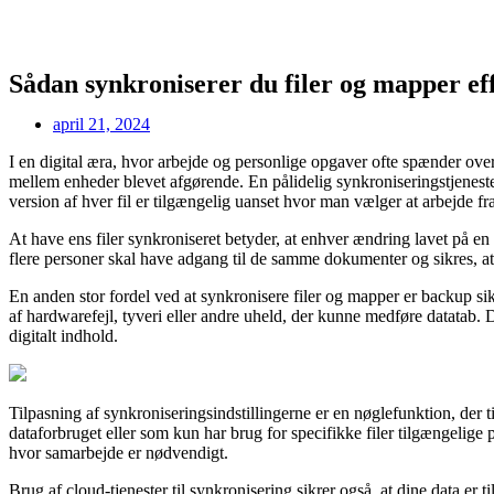
Sådan synkroniserer du filer og mapper ef
april 21, 2024
I en digital æra, hvor arbejde og personlige opgaver ofte spænder over
mellem enheder blevet afgørende. En pålidelig synkroniseringstjeneste
version af hver fil er tilgængelig uanset hvor man vælger at arbejd
At have ens filer synkroniseret betyder, at enhver ændring lavet på en
flere personer skal have adgang til de samme dokumenter og sikres, at
En anden stor fordel ved at synkronisere filer og mapper er backup si
af hardwarefejl, tyveri eller andre uheld, der kunne medføre datatab. D
digitalt indhold.
Tilpasning af synkroniseringsindstillingerne er en nøglefunktion, der t
dataforbruget eller som kun har brug for specifikke filer tilgængelige 
hvor samarbejde er nødvendigt.
Brug af cloud-tjenester til synkronisering sikrer også, at dine data er ti