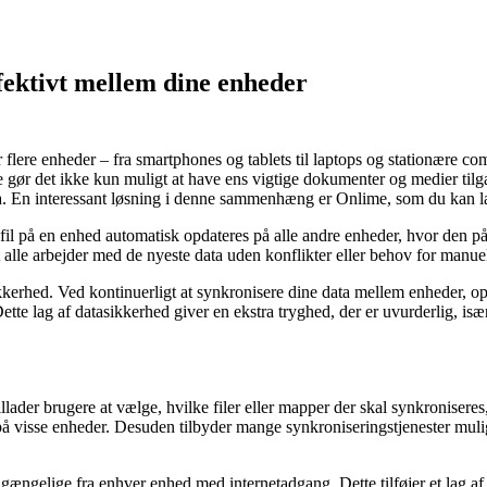
fektivt mellem dine enheder
 flere enheder – fra smartphones og tablets til laptops og stationære co
 gør det ikke kun muligt at have ens vigtige dokumenter og medier tilgæ
e fra. En interessant løsning i denne sammenhæng er Onlime, som du kan
 fil på en enhed automatisk opdateres på alle andre enheder, hvor den påg
 alle arbejder med de nyeste data uden konflikter eller behov for manue
kkerhed. Ved kontinuerligt at synkronisere dine data mellem enheder, o
ette lag af datasikkerhed giver en ekstra tryghed, der er uvurderlig, is
illader brugere at vælge, hvilke filer eller mapper der skal synkronisere
på visse enheder. Desuden tilbyder mange synkroniseringstjenester mulighe
lgængelige fra enhver enhed med internetadgang. Dette tilføjer et lag af fl