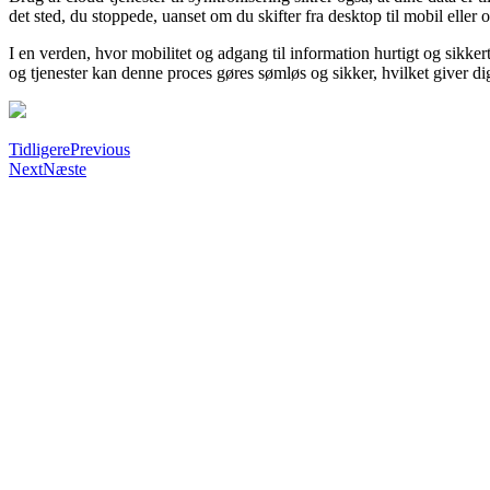
det sted, du stoppede, uanset om du skifter fra desktop til mobil eller
I en verden, hvor mobilitet og adgang til information hurtigt og sikke
og tjenester kan denne proces gøres sømløs og sikker, hvilket giver di
Tidligere
Previous
Next
Næste