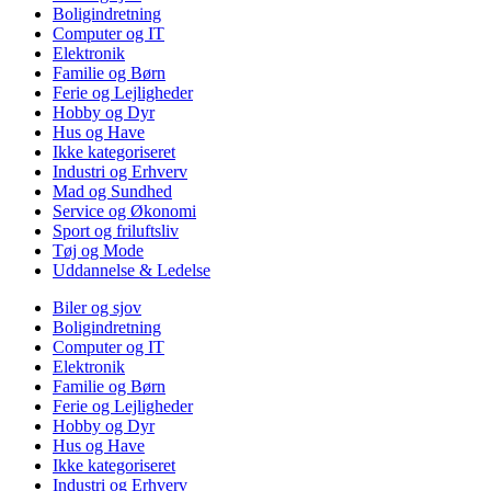
Boligindretning
Computer og IT
Elektronik
Familie og Børn
Ferie og Lejligheder
Hobby og Dyr
Hus og Have
Ikke kategoriseret
Industri og Erhverv
Mad og Sundhed
Service og Økonomi
Sport og friluftsliv
Tøj og Mode
Uddannelse & Ledelse
Biler og sjov
Boligindretning
Computer og IT
Elektronik
Familie og Børn
Ferie og Lejligheder
Hobby og Dyr
Hus og Have
Ikke kategoriseret
Industri og Erhverv