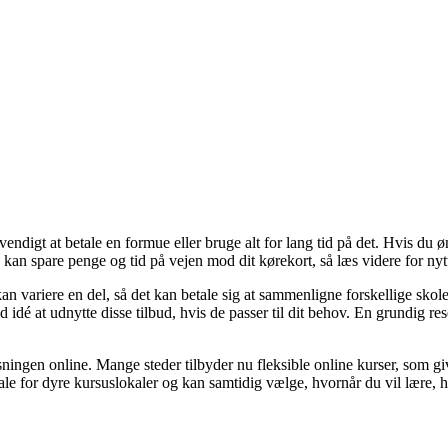
ndigt at betale en formue eller bruge alt for lang tid på det. Hvis du ønsk
an spare penge og tid på vejen mod dit kørekort, så læs videre for nytt
 kan variere en del, så det kan betale sig at sammenligne forskellige sko
d idé at udnytte disse tilbud, hvis de passer til dit behov. En grundig r
ngen online. Mange steder tilbyder nu fleksible online kurser, som giver
betale for dyre kursuslokaler og kan samtidig vælge, hvornår du vil lære, 