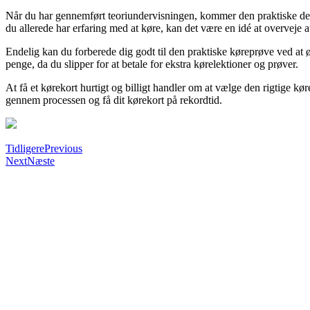
Når du har gennemført teoriundervisningen, kommer den praktiske del 
du allerede har erfaring med at køre, kan det være en idé at overveje at
Endelig kan du forberede dig godt til den praktiske køreprøve ved at øv
penge, da du slipper for at betale for ekstra kørelektioner og prøver.
At få et kørekort hurtigt og billigt handler om at vælge den rigtige kø
gennem processen og få dit kørekort på rekordtid.
Tidligere
Previous
Next
Næste