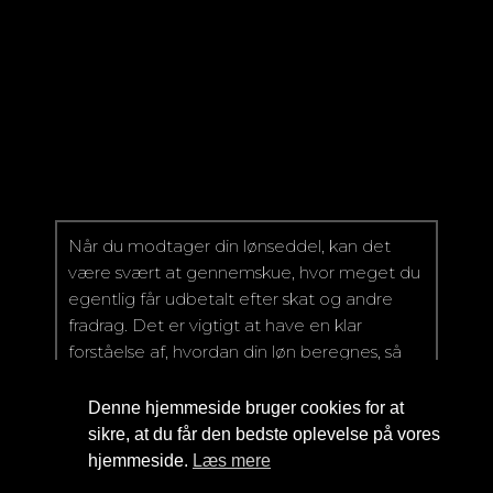
Når du modtager din lønseddel, kan det
være svært at gennemskue, hvor meget du
egentlig får udbetalt efter skat og andre
fradrag. Det er vigtigt at have en klar
forståelse af, hvordan din løn beregnes, så
du kan planlægge din økonomi bedre. Du
kan nemt
beregn hvad du får udbetalt her
Denne hjemmeside bruger cookies for at
og få et præcist overblik over din nettoløn.
sikre, at du får den bedste oplevelse på vores
hjemmeside.
Læs mere
Skat og fradrag