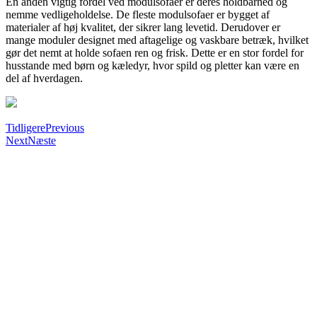
En anden vigtig fordel ved modulsofaer er deres holdbarhed og
nemme vedligeholdelse. De fleste modulsofaer er bygget af
materialer af høj kvalitet, der sikrer lang levetid. Derudover er
mange moduler designet med aftagelige og vaskbare betræk, hvilket
gør det nemt at holde sofaen ren og frisk. Dette er en stor fordel for
husstande med børn og kæledyr, hvor spild og pletter kan være en
del af hverdagen.
Tidligere
Previous
Next
Næste