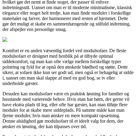
hvilket gør det nemt at finde noget, der passer til enhver
indretningsstil. Uanset om man er til moderne minimalisme, klassisk
elegance eller noget helt tredje, kan man finde moduler i forskellige
materialer og farver, der harmonerer med resten af hjemmet. Dette
gør det muligt at skabe en sammenhængende og stilfuld indretning,
der afspejler ens personlige smag.
Komfort er en anden væsentlig fordel ved modulsofaer. De fleste
modulsofaer er designet med henblik på at tilbyde optimal
siddekomfort, og man kan ofte vælge mellem forskellige typer
polstring og fyld for at opnå den ønskede blødhed og støtte. Dette
sikrer, at sofaen ikke kun ser godt ud, men også er behagelig at sidde
i, uanset om man skal slappe af med en god bog, se tv eller
underholde gæster.
Desuden kan modulsofaer være en praktisk løsning for familier og
husstande med varierende behov. Hvis man har børn, der gerne vil
have ekstra plads til leg, eller ofte har gæster, kan man tilføje flere
moduler for at skabe mere siddeplads. På samme måde kan man
fjerne moduler, hvis man ønsker en mere kompakt opsætning.
Denne alsidighed gør modulsofaer til et ideelt valg for dem, der
ønsker en løsning, der kan tilpasses over tid.