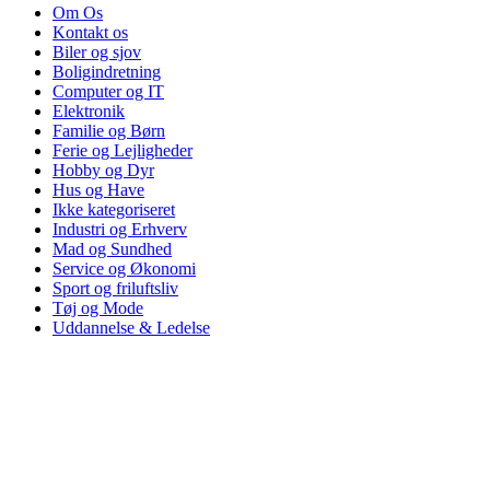
Om Os
Kontakt os
Biler og sjov
Boligindretning
Computer og IT
Elektronik
Familie og Børn
Ferie og Lejligheder
Hobby og Dyr
Hus og Have
Ikke kategoriseret
Industri og Erhverv
Mad og Sundhed
Service og Økonomi
Sport og friluftsliv
Tøj og Mode
Uddannelse & Ledelse