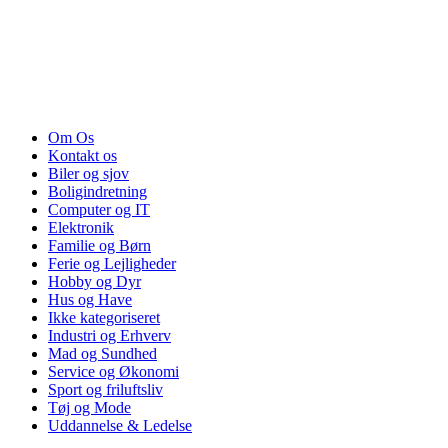
Om Os
Kontakt os
Biler og sjov
Boligindretning
Computer og IT
Elektronik
Familie og Børn
Ferie og Lejligheder
Hobby og Dyr
Hus og Have
Ikke kategoriseret
Industri og Erhverv
Mad og Sundhed
Service og Økonomi
Sport og friluftsliv
Tøj og Mode
Uddannelse & Ledelse