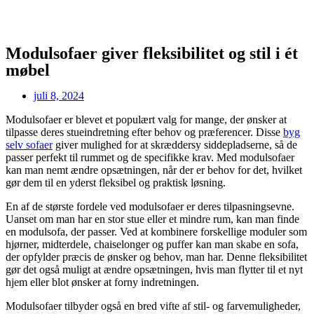
Modulsofaer giver fleksibilitet og stil i ét
møbel
juli 8, 2024
Modulsofaer er blevet et populært valg for mange, der ønsker at
tilpasse deres stueindretning efter behov og præferencer. Disse
byg
selv sofaer
giver mulighed for at skræddersy siddepladserne, så de
passer perfekt til rummet og de specifikke krav. Med modulsofaer
kan man nemt ændre opsætningen, når der er behov for det, hvilket
gør dem til en yderst fleksibel og praktisk løsning.
En af de største fordele ved modulsofaer er deres tilpasningsevne.
Uanset om man har en stor stue eller et mindre rum, kan man finde
en modulsofa, der passer. Ved at kombinere forskellige moduler som
hjørner, midterdele, chaiselonger og puffer kan man skabe en sofa,
der opfylder præcis de ønsker og behov, man har. Denne fleksibilitet
gør det også muligt at ændre opsætningen, hvis man flytter til et nyt
hjem eller blot ønsker at forny indretningen.
Modulsofaer tilbyder også en bred vifte af stil- og farvemuligheder,