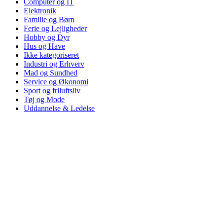
Computer og IT
Elektronik
Familie og Børn
Ferie og Lejligheder
Hobby og Dyr
Hus og Have
Ikke kategoriseret
Industri og Erhverv
Mad og Sundhed
Service og Økonomi
Sport og friluftsliv
Tøj og Mode
Uddannelse & Ledelse