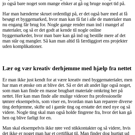
jo også bare noget som mange elsker at gå og bruge noget tid på.
Har man hænderne skruet ordentligt på, er det også bare med at få
besøgt et byggemarked, hvor man kan få fat i alle de materialer man
nu engang får brug for. Nogle gange render man ind i mangel af
materialer, og så er det godt at kende til nogle online
byggemarkeder, hvor man bare kan gå ind og bestille mere af det
man står og mangler. Så kan man altid få færdiggjort ens projekter
uden komplikationer.
Lær og vær kreativ derhjemme med hjælp fra nettet
Er man ikke just kendt for at være kreativ med byggematerialer, men
har man et ønske om at blive det. Så er det alt andet lige også noget,
som man kan finde en masse brugbart materiale omkring her på
nettet. Her kan man finde alle mulige videoer fra professionelle
tømrer eksempelvis, som viser en, hvordan man kan reparere diverse
ting derhjemme, skifte ud i gamle ting og erstatte det med nye og så
videre. Nogle ting skal man også holde fingrene fra, hvor det kan gå
hen og blive farligt for en.
Man skal eksempelvis ikke røre ved stikkontakter og så videre, hvis
det ikke er noget man har et certifikat til. Man finder dog hurtigt ud