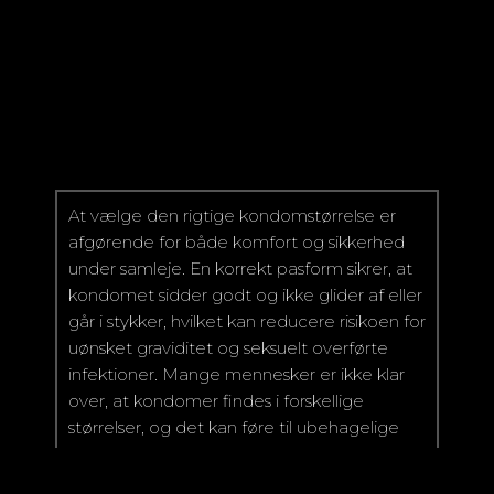
At vælge den rigtige kondomstørrelse er
afgørende for både komfort og sikkerhed
under samleje. En korrekt pasform sikrer, at
kondomet sidder godt og ikke glider af eller
går i stykker, hvilket kan reducere risikoen for
uønsket graviditet og seksuelt overførte
infektioner. Mange mennesker er ikke klar
over, at kondomer findes i forskellige
størrelser, og det kan føre til ubehagelige
oplevelser. Derfor er det vigtigt at tage sig
tid til at finde den rette størrelse, der passer