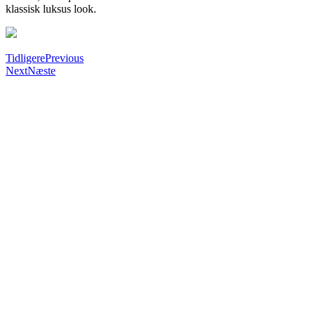
klassisk luksus look.
Tidligere
Previous
Next
Næste