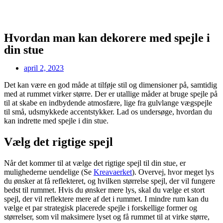
Hvordan man kan dekorere med spejle i
din stue
april 2, 2023
Det kan være en god måde at tilføje stil og dimensioner på, samtidig
med at rummet virker større. Der er utallige måder at bruge spejle på
til at skabe en indbydende atmosfære, lige fra gulvlange vægspejle
til små, udsmykkede accentstykker. Lad os undersøge, hvordan du
kan indrette med spejle i din stue.
Vælg det rigtige spejl
Når det kommer til at vælge det rigtige spejl til din stue, er
mulighederne uendelige (Se
Kreavaerket
). Overvej, hvor meget lys
du ønsker at få reflekteret, og hvilken størrelse spejl, der vil fungere
bedst til rummet. Hvis du ønsker mere lys, skal du vælge et stort
spejl, der vil reflektere mere af det i rummet. I mindre rum kan du
vælge et par strategisk placerede spejle i forskellige former og
størrelser, som vil maksimere lyset og få rummet til at virke større,