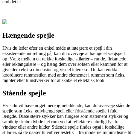
end det er.
Hængende spejle
Hvis du leder efter en enkel måde at integrere et spejl i din
eksisterende indretning på, kan du overveje at hænge et vægspejl
op. Vælg mellem en række forskellige stilarter – runde, firkantede
eller rektangulære – og hæng dem over sofaen eller kaminen for at
give dem ekstra dimension og visuel interesse. Du kan endda
koordinere rammestilen med andre elementer i rummet som f.eks.
møbler eller kunstværker for at skabe et eklektisk look.
Stående spejle
Hvis du vil have noget mere iøjnefaldende, kan du overveje stående
spejle som f.eks. gulvhængt spejl eller fritstående spejle i fuld
længde. Disse større stykker kan fungere som statement-stykker og
samtidig skabe dybde i et rum ved at reflektere naturligt lys fra
vinduer eller andre kilder. Stående spejle findes også i forskellige
stilarter, så de passer til enhver æstetik – fra moderne minimalisme til