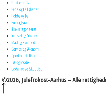
Familie og Børn
Ferie og Lejligheder
Hobby og Dyr
Hus og Have
Ikke kategoriseret
Industri og Erhverv
Mad og Sundhed
Service og Økonomi
Sport og friluftsliv
Tøj og Mode
Uddannelse & Ledelse
©2026, Julefrokost-Aarhus – Alle rettighed