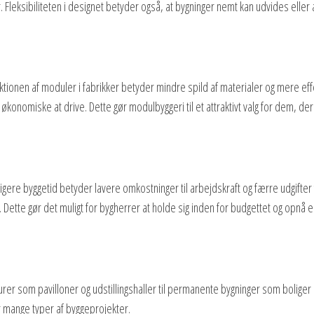
er. Fleksibiliteten i designet betyder også, at bygninger nemt kan udvides elle
tionen af moduler i fabrikker betyder mindre spild af materialer og mere e
og økonomiske at drive. Dette gør modulbyggeri til et attraktivt valg for dem, d
igere byggetid betyder lavere omkostninger til arbejdskraft og færre udgift
ette gør det muligt for bygherrer at holde sig inden for budgettet og opnå 
ukturer som pavilloner og udstillingshaller til permanente bygninger som bol
or mange typer af byggeprojekter.