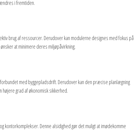
r ændres i fremtiden.
ffektiv brug af ressourcer. Derudover kan modulerne designes med fokus på
er ønsker at minimere deres miljøpåvirkning.
er forbundet med byggepladsdrift. Derudover kan den præcise planlægning
en højere grad af økonomisk sikkerhed.
iger og kontorkomplekser. Denne alsidighed gør det muligt at imødekomme