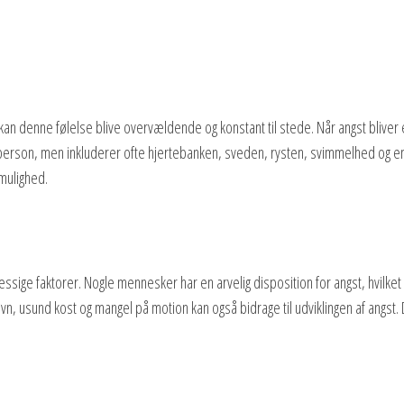
 kan denne følelse blive overvældende og konstant til stede. Når angst bliver
 person, men inkluderer ofte hjertebanken, sveden, rysten, svimmelhed og en 
mulighed.
ige faktorer. Nogle mennesker har en arvelig disposition for angst, hvilket b
vn, usund kost og mangel på motion kan også bidrage til udviklingen af angst. D