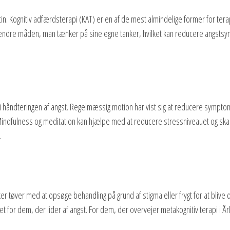
in. Kognitiv adfærdsterapi (KAT) er en af de mest almindelige former for ter
t ændre måden, man tænker på sine egne tanker, hvilket kan reducere angstsym
le i håndteringen af angst. Regelmæssig motion har vist sig at reducere sympt
Mindfulness og meditation kan hjælpe med at reducere stressniveauet og skabe
.
r tøver med at opsøge behandling på grund af stigma eller frygt for at blive d
 for dem, der lider af angst. For dem, der overvejer metakognitiv terapi i Årh