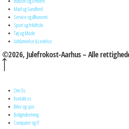
Industri og Erhverv
Mad og Sundhed
Service og Økonomi
Sport og friluftsliv
Tøj og Mode
Uddannelse & Ledelse
©2026, Julefrokost-Aarhus – Alle rettighed
Om Os
Kontakt os
Biler og sjov
Boligindretning
Computer og IT