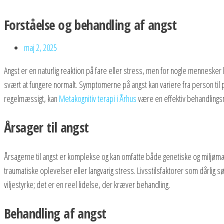
Skip
Forståelse og behandling af angst
to
the
maj 2, 2025
content
Angst er en naturlig reaktion på fare eller stress, men for nogle mennesker
svært at fungere normalt. Symptomerne på angst kan variere fra person til
regelmæssigt, kan
Metakognitiv terapi i Århus
være en effektiv behandlings
Årsager til angst
Årsagerne til angst er komplekse og kan omfatte både genetiske og miljømæss
traumatiske oplevelser eller langvarig stress. Livsstilsfaktorer som dårlig sø
viljestyrke; det er en reel lidelse, der kræver behandling.
Behandling af angst